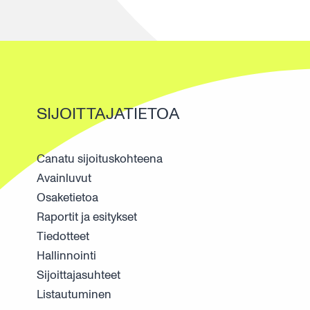
SIJOITTAJATIETOA
Canatu sijoituskohteena
Avainluvut
Osaketietoa
Raportit ja esitykset
Tiedotteet
Hallinnointi
Sijoittajasuhteet
Listautuminen