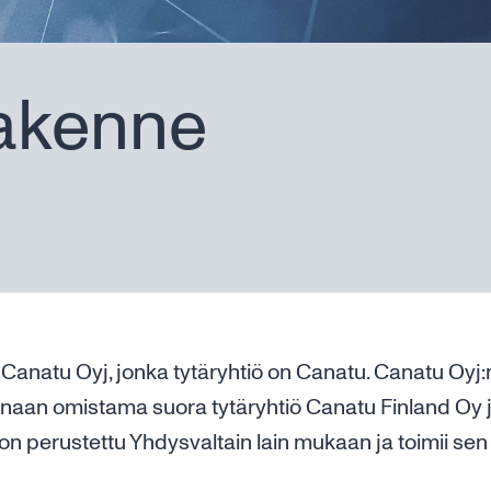
rakenne
anatu Oyj, jonka tytäryhtiö on Canatu. Canatu Oyj:n
onaan omistama suora tytäryhtiö Canatu Finland Oy j
 on perustettu Yhdysvaltain lain mukaan ja toimii sen