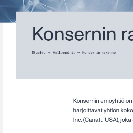
Konsernin 
Etusivu
Hallinnointi
Konsernin rakenne
Konsernin emoyhtiö on C
harjoittavat yhtiön kok
Inc. (Canatu USA), joka