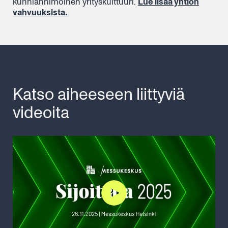
kunnianhimoinen yrityskulttuuri.
Lue lisää yhtiön
vahvuuksista.
Katso aiheeseen liittyviä
videoita