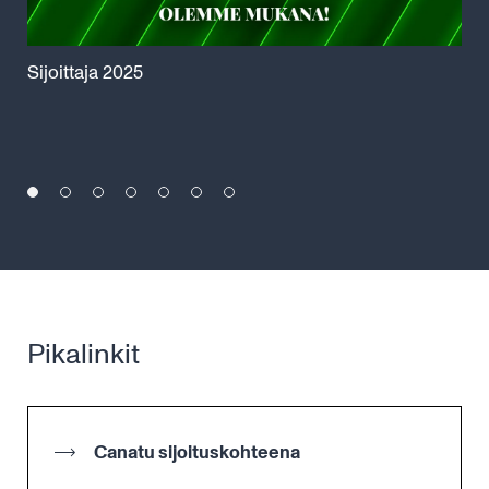
Sijoittaja 2025
Pör
Pikalinkit
Canatu sijoituskohteena