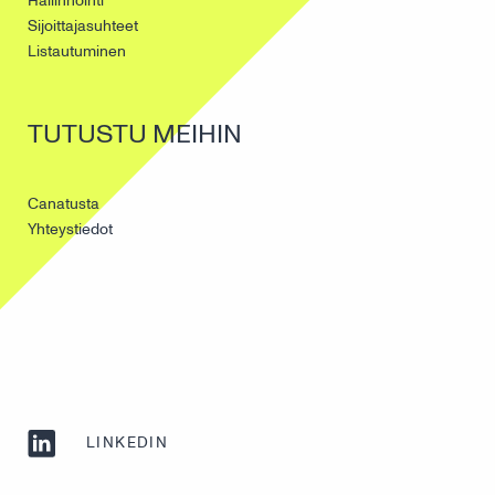
Hallinnointi
Sijoittajasuhteet
Listautuminen
TUTUSTU MEIHIN
Canatusta
Yhteystiedot
LINKEDIN