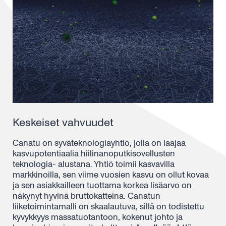
Keskeiset vahvuudet
Canatu
on
syväteknologiayhtiö
, jolla on laajaa
kasvupotentiaalia hiilinanoputkisovellusten
teknologia- alustana.
Yhtiö
toimii kasvavilla
markkinoilla, sen viime vuosien kasvu on ollut kovaa
ja sen asiakkailleen tuottama korkea
lisäarvo
on
näkynyt
hyvinä
bruttokatteina.
Canatun
liiketoimintamalli on skaalautuva, sillä on todistettu
kyvykkyys massatuotantoon, kokenut johto ja