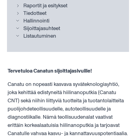
Raportit ja esitykset
Tiedotteet
Hallinnointi
Sijoittajasuhteet
Listautuminen
Tervetuloa Canatun sijoittajasivuille!
Canatu on nopeasti kasvava syväteknologiayhtiö,
joka kehittää edistyneitä hiilinanoputkia (Canatu
CNT) sekä niihin liittyviä tuotteita ja tuotantolaitteita
puolijohdeteollisuudelle, autoteollisuudelle ja
diagnostiikalle. Nämä teollisuudenalat vaativat
erittäin korkealaatuisia hiilinanoputkia ja tarjoavat
Canatulle vahvaa kasvu- ja kannattavuuspotentiaalia.