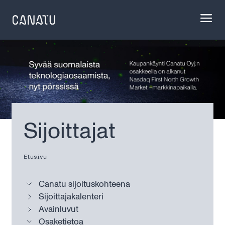
Skip
to
content
Sijoittajat
Etusivu
Canatu sijoituskohteena
Sijoittajakalenteri
Avainluvut
Osaketietoa