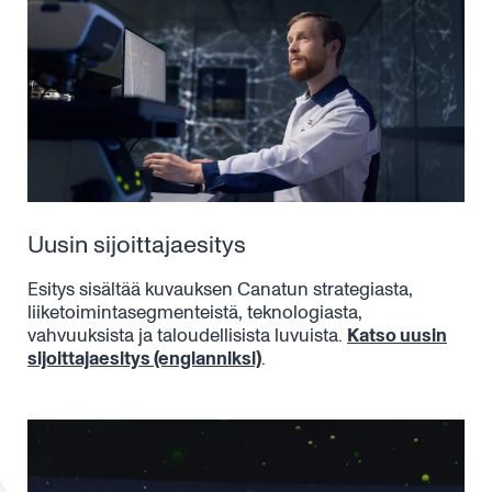
Uusin sijoittajaesitys
Esitys
sisältää kuvauksen
Canatun
strategia
sta
,
liiketoimintasegment
eistä
, teknologi
asta
,
vahvuuksi
sta
ja
taloudellisista luvuista.
Katso uusin
sijoittajaesitys (englanniksi)
.