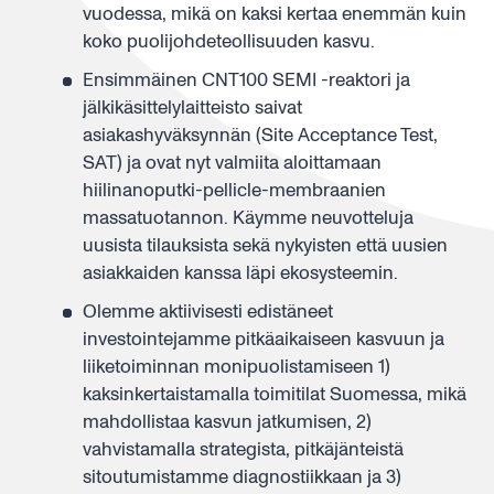
vuodessa, mikä on kaksi kertaa enemmän kuin
koko puolijohdeteollisuuden kasvu.
Ensimmäinen CNT100 SEMI -reaktori ja
jälkikäsittelylaitteisto saivat
asiakashyväksynnän (Site Acceptance Test,
SAT) ja ovat nyt valmiita aloittamaan
hiilinanoputki-pellicle-membraanien
massatuotannon. Käymme neuvotteluja
uusista tilauksista sekä nykyisten että uusien
asiakkaiden kanssa läpi ekosysteemin.
Olemme aktiivisesti edistäneet
investointejamme pitkäaikaiseen kasvuun ja
liiketoiminnan monipuolistamiseen 1)
kaksinkertaistamalla toimitilat Suomessa, mikä
mahdollistaa kasvun jatkumisen, 2)
vahvistamalla strategista, pitkäjänteistä
sitoutumistamme diagnostiikkaan ja 3)