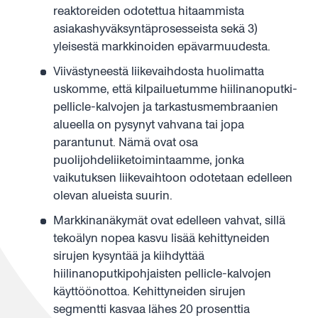
reaktoreiden odotettua hitaammista
asiakashyväksyntäprosesseista sekä 3)
yleisestä markkinoiden epävarmuudesta.
Viivästyneestä liikevaihdosta huolimatta
uskomme, että kilpailuetumme hiilinanoputki-
pellicle-kalvojen ja tarkastusmembraanien
alueella on pysynyt vahvana tai jopa
parantunut. Nämä ovat osa
puolijohdeliiketoimintaamme, jonka
vaikutuksen liikevaihtoon odotetaan edelleen
olevan alueista suurin.
Markkinanäkymät ovat edelleen vahvat, sillä
tekoälyn nopea kasvu lisää kehittyneiden
sirujen kysyntää ja kiihdyttää
hiilinanoputkipohjaisten pellicle-kalvojen
käyttöönottoa. Kehittyneiden sirujen
segmentti kasvaa lähes 20 prosenttia