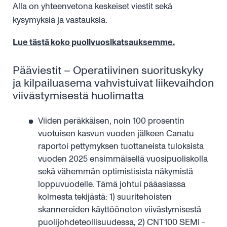
Alla on yhteenvetona keskeiset viestit sekä
kysymyksiä ja vastauksia.
Lue tästä koko puolivuosikatsauksemme.
Pääviestit – Operatiivinen suorituskyky
ja kilpailuasema vahvistuivat liikevaihdon
viivästymisestä huolimatta
Viiden peräkkäisen, noin 100 prosentin
vuotuisen kasvun vuoden jälkeen Canatu
raportoi pettymyksen tuottaneista tuloksista
vuoden 2025 ensimmäisellä vuosipuoliskolla
sekä vähemmän optimistisista näkymistä
loppuvuodelle. Tämä johtui pääasiassa
kolmesta tekijästä: 1) suuritehoisten
skannereiden käyttöönoton viivästymisestä
puolijohdeteollisuudessa, 2) CNT100 SEMI -